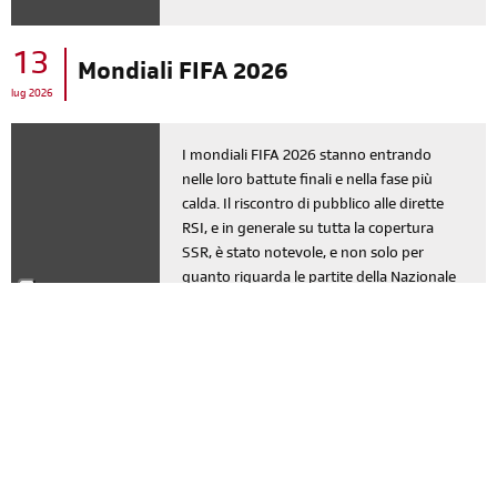
13
Mondiali FIFA 2026
lug 2026
I mondiali FIFA 2026 stanno entrando
nelle loro battute finali e nella fase più
calda. Il riscontro di pubblico alle dirette
RSI, e in generale su tutta la copertura
SSR, è stato notevole, e non solo per
quanto riguarda le partite della Nazionale
rossocrociata. Se per i giocatori e per le
squadre impegnate nel torneo è un
periodo decisamente intenso, lo stesso si
può dire per il team RSI che ci tiene
compagnia e ci intrattiene da diverse
settimane.
continua a leggere