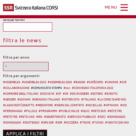
Salta
al
MENU
contenuto
principale
cerca per termini
filtra le news
filtra per anno
filtra per argomenti
#
ASSEMBLEA
#
ASSEMBLEA 2023
#
ASSEMBLEA 2024
#
BANDO
#
CAFÈCORSI
#
CANONE
#
CCR
#
COLLABORAZIONE
#
COMUNICATO STAMPA
#
con
#
CONVEGNO ITALOFONIA 2022
#
CORRIERE DEGLI ITALIANI
#
COVID-19
#
CP
#
CR
#
DA RIVEDERE
#
ESTERO
#
EVENTO
#
GENDER
#
GIOVANI
#
GRIGIONI ITALIANO
#
INTERVISTA
#
ITALIANO
#
LA CORSI SIAMO NOI
#
LAGIOVENTÙDIBATTE
#
MEDIATORE
#
NEWS DAL COMITATO
#
NO BILLAG
#
OPINIONI
#
OSI
#
PERSONAGGI
#
PILLOLE
#
PROGRAMMI
#
PUBLIC VALUE
#
QUIZ
#
RETE DUE
#
RETE TRE
#
RETE TRE
#
RETE UNO
#
RSI
#
SEGRETARIATO
#
SERVIZIO PUBBLICO
#
SOCI
#
SONDAGGIO
#
SONDAGGIO
#
SOSTEGNO
#
SRG SSR
#
SSR
#
SVIZZERA
#
TECHE
#
TICINO
#
VENITE CON NOI