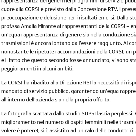
rappresentanza dei generi nei programmi di servizio pubbli
cuore alla CORSI e previsto dalla Concessione RTV. I pres
preoccupazione e delusione per i risultati emersi. Dallo stu
prof.ssa Amalia Mirante ai rappresentanti della CORSI – em
un’equa rappresentanza di genere sia nella conduzione sia 
trasmissioni è ancora lontano dall’essere raggiunto. Al co
nonostante le ripetute raccomandazioni della CORSI, un 
e il fatto che questo secondo fosse annunciato, vi sono sta
peggioramenti in alcuni ambiti.
La CORSI ha ribadito alla Direzione RSI la necessità di risp
mandato di servizio pubblico, garantendo un’equa rappre
all’interno dell’azienda sia nella propria offerta.
La fotografia scattata dallo studio SUPSI lascia perplessi.
miglioramento nel numero di ospiti femminili nelle trasmi
volere è potere), si è assistito ad un calo delle conduttrici.