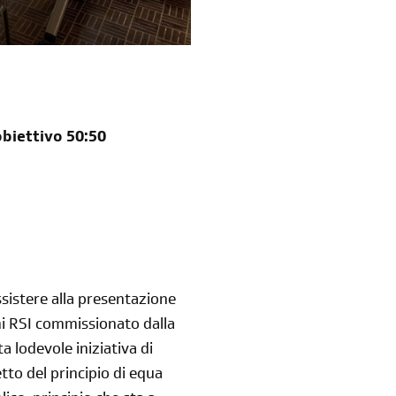
obiettivo 50:50
iscriviti
alla newsletter
ssistere alla presentazione
sondaggi
login
i RSI commissionato dalla
di' la tua
area riservata
 lodevole iniziativa di
tto del principio di equa