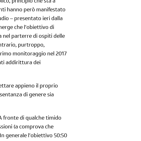
co, principio che sta a
enti hanno però manifestato
dio – presentato ieri dalla
erge che l’obiettivo di
nel parterre di ospiti delle
Reimposta la tua password
ntrario, purtroppo,
primo monitoraggio nel 2017
ti addirittura dei
ettare appieno il proprio
sentanza di genere sia
 A fronte di qualche timido
ssioni (a comprova che
 In generale l’obiettivo 50:50