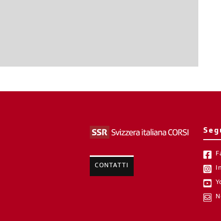
Seg
F
CONTATTI
I
Y
N