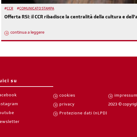
#
CCR
#
COMUNICATO STAMPA
Offerta RSI: il CCR ribadisce la centralità della cultura e de
continua a leggere
uici su
acebook
cookies
impressu
nstagram
privacy
2023 © copyrig
outube
Protezione dati (nLPD)
ewsletter