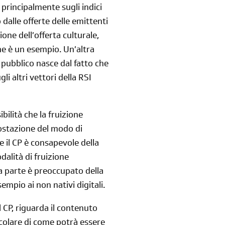
principalmente sugli indici
 dalle offerte delle emittenti
one dell’offerta culturale,
ne è un esempio. Un’altra
 pubblico nasce dal fatto che
iscriviti
i altri vettori della RSI
alla newsletter
ibilità che la fruizione
postazione del modo di
sondaggi
login
e il CP è consapevole della
di' la tua
area riservata
dalità di fruizione
ra parte è preoccupato della
sempio ai non nativi digitali.
 CP, riguarda il contenuto
ticolare di come potrà essere