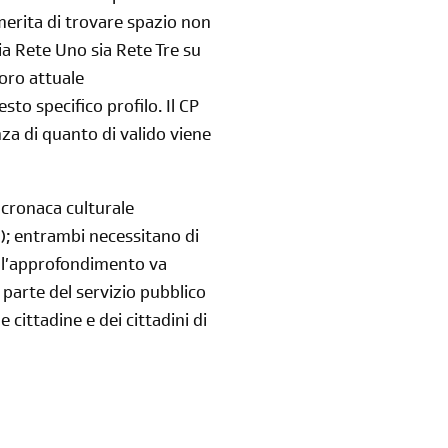
merita di trovare spazio non
Reimposta la tua password
ia Rete Uno sia Rete Tre su
oro attuale
to specifico profilo. Il CP
za di quanto di valido viene
 cronaca culturale
a); entrambi necessitano di
re l’approfondimento va
parte del servizio pubblico
 cittadine e dei cittadini di