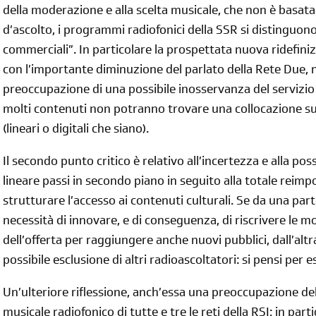
della moderazione e alla scelta musicale, che non è basata 
d’ascolto, i programmi radiofonici della SSR si distinguono
commerciali”. In particolare la prospettata nuova ridefinizi
con l’importante diminuzione del parlato della Rete Due, 
preoccupazione di una possibile inosservanza del servizio
diventa socia/o
molti contenuti non potranno trovare una collocazione sugl
(lineari o digitali che siano).
iscriviti subito
Il secondo punto critico è relativo all’incertezza e alla poss
lineare passi in secondo piano in seguito alla totale reim
strutturare l’accesso ai contenuti culturali. Se da una part
necessità di innovare, e di conseguenza, di riscrivere le mo
dell’offerta per raggiungere anche nuovi pubblici, dall’alt
possibile esclusione di altri radioascoltatori: si pensi per e
Un’ulteriore riflessione, anch’essa una preoccupazione del
musicale radiofonico di tutte e tre le reti della RSI; in par