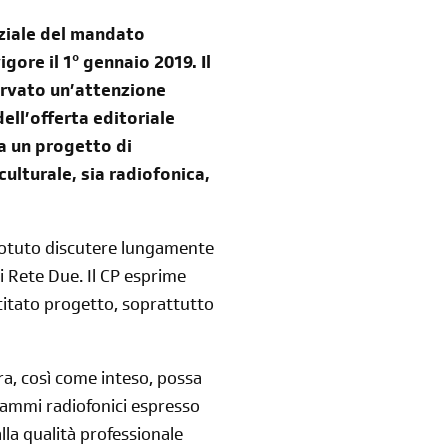
ziale del mandato
gore il 1° gennaio 2019. Il
ervato un’attenzione
dell’offerta editoriale
 a un progetto di
ulturale, sia radiofonica,
 potuto discutere lungamente
di Rete Due. Il CP esprime
citato progetto, soprattutto
yra, così come inteso, possa
ammi radiofonici espresso
alla qualità professionale