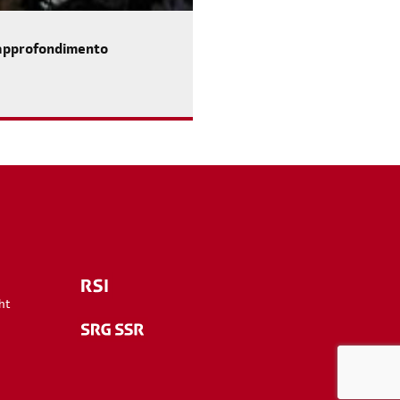
ll’approfondimento
m
ht