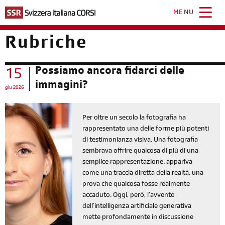
Salta
al
MENU
contenuto
principale
Rubriche
Possiamo ancora fidarci delle
15
immagini?
giu 2026
Per oltre un secolo la fotografia ha
rappresentato una delle forme più potenti
di testimonianza visiva. Una fotografia
sembrava offrire qualcosa di più di una
semplice rappresentazione: appariva
come una traccia diretta della realtà, una
prova che qualcosa fosse realmente
accaduto. Oggi, però, l’avvento
dell’intelligenza artificiale generativa
mette profondamente in discussione