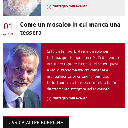
dettaglio dell'evento
Come un mosaico in cui manca una
01
tessera
apr 2026
Ci fu un tempo. E, direi, non solo per
fortuna, quel tempo non c’è più.Un tempo
in cui, per captare i segnali televisivi, quasi
a mo’ di rabdomante, ciclicamente e
manualmente, orientavi l’antenna sul
tetto, fuori dalla finestra o, quella a baffo,
direttamente integrata nel televisore.
dettaglio dell'evento
CARICA ALTRE RUBRICHE