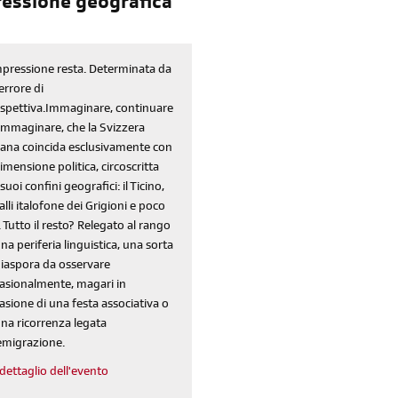
pressione geografica
mpressione resta. Determinata da
errore di
spettiva.Immaginare, continuare
immaginare, che la Svizzera
liana coincida esclusivamente con
dimensione politica, circoscritta
 suoi confini geografici: il Ticino,
valli italofone dei Grigioni e poco
. Tutto il resto? Relegato al rango
una periferia linguistica, una sorta
diaspora da osservare
asionalmente, magari in
asione di una festa associativa o
una ricorrenza legata
'emigrazione.
dettaglio dell'evento