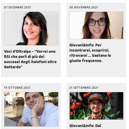
07 DICEMBRE 2021
30 NOVEMBRE 2021
Giovani&Info: Per
incontrarsi, scoprirsi,
Voci d'Oltralpe - "Vorrei una
ritrovarsi … bastano le
RSI che parli di più dei
giuste frequenze.
successi degli italofoni oltre
Gottardo"
19 OTTOBRE 2021
21 SETTEMBRE 2021
diventa socia/o
iscriviti subito
Giovani&Info: Dal