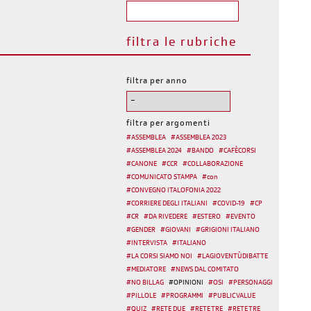
filtra le rubriche
filtra per anno
filtra per argomenti
#
ASSEMBLEA
#
ASSEMBLEA 2023
#
ASSEMBLEA 2024
#
BANDO
#
CAFÈCORSI
#
CANONE
#
CCR
#
COLLABORAZIONE
#
COMUNICATO STAMPA
#
con
#
CONVEGNO ITALOFONIA 2022
#
CORRIERE DEGLI ITALIANI
#
COVID-19
#
CP
#
CR
#
DA RIVEDERE
#
ESTERO
#
EVENTO
#
GENDER
#
GIOVANI
#
GRIGIONI ITALIANO
#
INTERVISTA
#
ITALIANO
#
LA CORSI SIAMO NOI
#
LAGIOVENTÙDIBATTE
#
MEDIATORE
#
NEWS DAL COMITATO
#
NO BILLAG
#
OPINIONI
#
OSI
#
PERSONAGGI
#
PILLOLE
#
PROGRAMMI
#
PUBLIC VALUE
#
QUIZ
#
RETE DUE
#
RETE TRE
#
RETE TRE