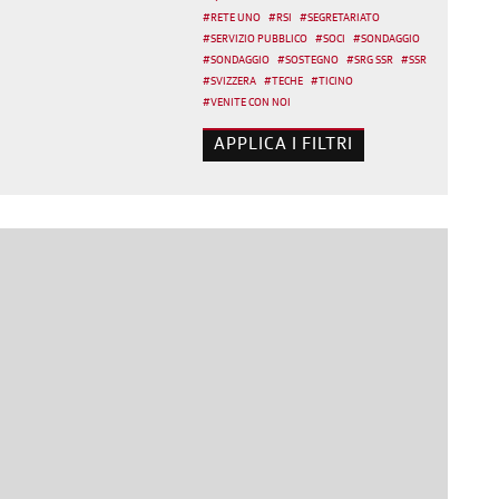
#
RETE UNO
#
RSI
#
SEGRETARIATO
#
SERVIZIO PUBBLICO
#
SOCI
#
SONDAGGIO
#
SONDAGGIO
#
SOSTEGNO
#
SRG SSR
#
SSR
#
SVIZZERA
#
TECHE
#
TICINO
#
VENITE CON NOI