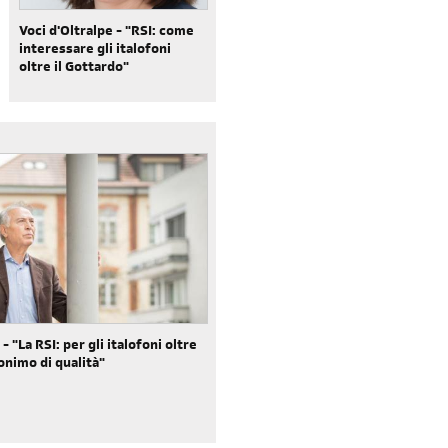
di' la tua
area riservata
Voci d'Oltralpe - "RSI: come
interessare gli italofoni
oltre il Gottardo"
Reimposta la tua password
- "La RSI: per gli italofoni oltre
onimo di qualità"