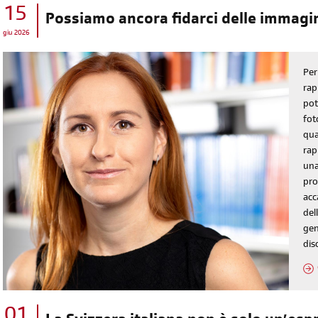
15
Possiamo ancora fidarci delle immagi
giu 2026
Per
rap
pot
fot
qua
rap
una
pro
acc
dell
gen
dis
01