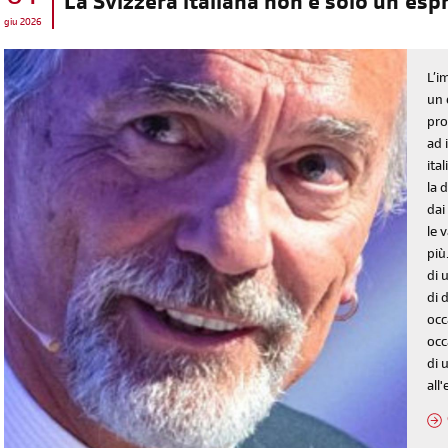
La Svizzera italiana non è solo un’es
giu 2026
L’i
un 
pro
ad 
ita
la 
dai
le 
più
di 
di 
occ
occ
di 
all