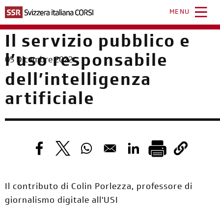
Salta
al
MENU
contenuto
principale
Il servizio pubblico e
l’uso responsabile
05 Dicembre 2022
dell’intelligenza
artificiale
Opens in a new window
Opens in a new window
Opens in a new window
Opens in a new windo
Il contributo di Colin Porlezza, professore di
giornalismo digitale all'USI