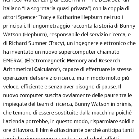
nel 1957, Walter Lang diresse il film “The Desk Set” (in
italiano “La segretaria quasi privata”) con la coppia di
attori Spencer Tracy e Katharine Hepburn nei ruoli
principali. Il lungometraggio racconta la storia di Bunny
Watson (Hepburn), responsabile del servizio ricerca, e
di Richard Sumner (Tracy), un ingegnere elettronico che
ha inventato un nuovo supercomputer chiamato
EMERAC (
E
lectromagnetic
Me
mory and
R
esearch
A
rithmetical
C
alculator), capace di effettuare le stesse
operazioni del servizio ricerca, ma in modo molto più
veloce, efficiente e senza aver bisogno di pause. Il
nuovo computer suscita ovviamente delle paure tra le
impiegate del team di ricerca, Bunny Watson in primis,
che temono di essere sostituite dalla macchina poiché
l’azienda potrebbe, in questo modo, risparmiare soldi e
ore di lavoro. Il film è affascinante perché anticipa tanti