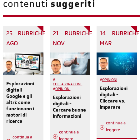
contenuti
suggeriti
25
RUBRICHE
21
RUBRICHE
14
RUBRICHE
AGO
NOV
MAR
#
#
OPINIONI
Esplorazioni
COLLABORAZIONE
Esplorazioni
#
OPINIONI
digitali -
digitali -
Google e gli
Esplorazioni
Cliccare vs.
altri: come
digitali -
imparare
funzionano i
Cercare buone
motori di
informazioni
ricerca
continua a
leggere
continua a
continua a
leggere