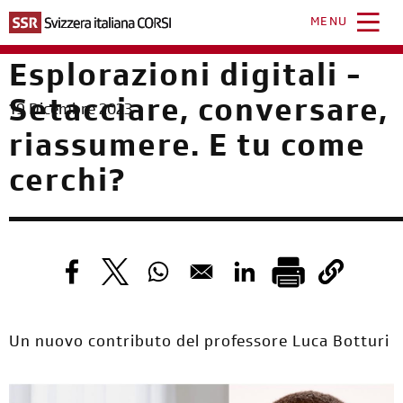
Salta
al
MENU
contenuto
principale
Esplorazioni digitali -
Setacciare, conversare,
19 Dicembre 2023
riassumere. E tu come
cerchi?
Opens in a new window
Opens in a new window
Opens in a new window
Opens in a new windo
Un nuovo contributo del professore Luca Botturi