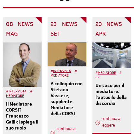
08
NEWS
23
NEWS
20
NEWS
MAG
SET
APR
#
INTERVISTA
#
#
MEDIATORE
#
MEDIATORE
CP
A colloquio con
Un caso per il
Stefano
mediatore:
#
INTERVISTA
#
Vassere,
MEDIATORE
l’autosilo della
supplente
discordia
Il Mediatore
Mediatore
CORSI?
della CORSI
Francesco
continua a
Galli ci spiega il
leggere
suo ruolo
continua a