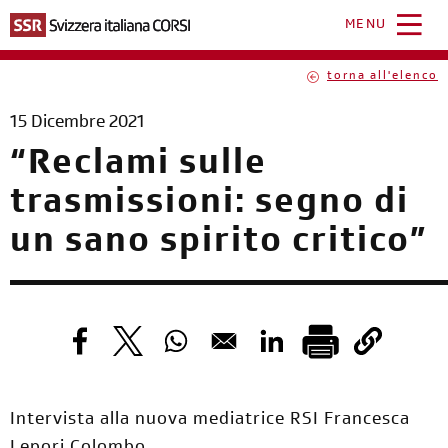
Salta
al
MENU
contenuto
principale
torna all'elenco
15 Dicembre 2021
“Reclami sulle
trasmissioni: segno di
un sano spirito critico”
Opens in a new window
Opens in a new window
Opens in a new window
Opens in a new windo
Intervista alla nuova mediatrice RSI Francesca