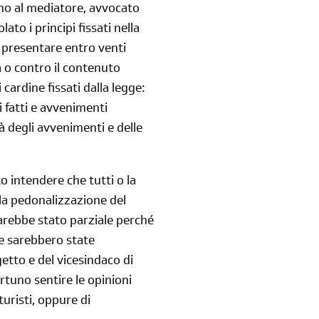
amo al mediatore, avvocato
ato i principi fissati nella
ò presentare entro venti
 o contro il contenuto
iscriviti
 cardine fissati dalla legge:
i fatti e avvenimenti
alla newsletter
tà degli avvenimenti e delle
sondaggi
login
o intendere che tutti o la
di' la tua
area riservata
la pedonalizzazione del
 sarebbe stato parziale perché
ne sarebbero state
etto e del vicesindaco di
rtuno sentire le opinioni
turisti, oppure di