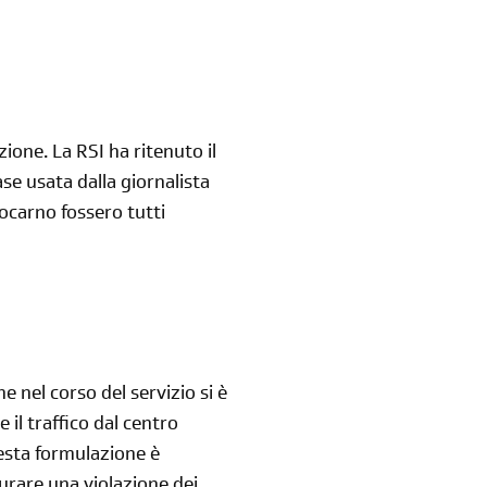
Reimposta la tua password
ione. La RSI ha ritenuto il
se usata dalla giornalista
ocarno fossero tutti
 nel corso del servizio si è
 il traffico dal centro
esta formulazione è