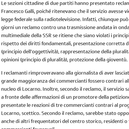
Le sezioni cittadine di due partiti hanno presentato recl
Francesco Galli, poiché ritenevano che il servizio avesse viol
legge federale sulla radiotelevisione. Infatti, chiunque pu
giorni un reclamo contro una trasmissione andata in onda
diventa socia/o
multimediale della SSR se ritiene che siano violati i principi
rispetto dei diritti fondamentali, presentazione corretta d
iscriviti subito
(principio dell’oggettività), rappresentazione della plurali
opinioni (principio di pluralità), protezione della gioventù.
I reclamanti rimproveravano alla giornalista di aver lasciat
grande maggioranza dei commercianti fossero contrari al
nucleo di Locarno. Inoltre, secondo il reclamo, il servizio
a fronte delle affermazioni di un promotore della petizio
presentate le reazioni di tre commercianti contrari al prog
Locarno, scettico. Secondo il reclamo, sarebbe stato oppo
anche di altri frequentatori del centro storico, residenti o 