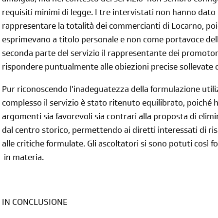
ambigua, ma nel contesto del servizio non sembra configu
requisiti minimi di legge. I tre intervistati non hanno dato
rappresentare la totalità dei commercianti di Locarno, poi
esprimevano a titolo personale e non come portavoce della
seconda parte del servizio il rappresentante dei promotor
rispondere puntualmente alle obiezioni precise sollevate 
Pur riconoscendo l’inadeguatezza della formulazione utiliz
complesso il servizio è stato ritenuto equilibrato, poiché
argomenti sia favorevoli sia contrari alla proposta di elimi
dal centro storico, permettendo ai diretti interessati di
alle critiche formulate. Gli ascoltatori si sono potuti così
in materia.
IN CONCLUSIONE