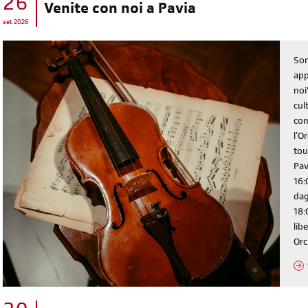
26
Venite con noi a Pavia
set 2026
Son
app
noi
cul
com
l’O
tou
Pav
16:
dag
18:
lib
diventa socia/o
Orc
iscriviti subito