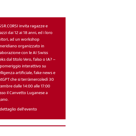
sondaggi
login
di' la tua
area riservata
SSR.CORSI invita ragazze e
azzi dai 12 ai 18 anni, ed i loro
itori, ad un workshop
eridiano organizzato in
laborazione con le AI Swiss
ks dal titolo Vero, falso o IA? –
Reimposta la tua password
pomeriggio interattivo su
elligenza artificiale, fake news e
tGPT che si terràmercoledì 30
tembre dalle 14:00 alle 17:00
sso il Canvetto Luganese a
gano.
dettaglio dell'evento