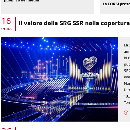
pubblico dei media
La CORSI prese
16
Il valore della SRG SSR nella copertura
set 2026
La 
ann
in 
pub
SRG
eve
Mon
ter
18:
Ten