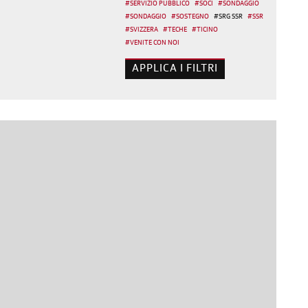
#
SERVIZIO PUBBLICO
#
SOCI
#
SONDAGGIO
#
SONDAGGIO
#
SOSTEGNO
#
SRG SSR
#
SSR
#
SVIZZERA
#
TECHE
#
TICINO
#
VENITE CON NOI