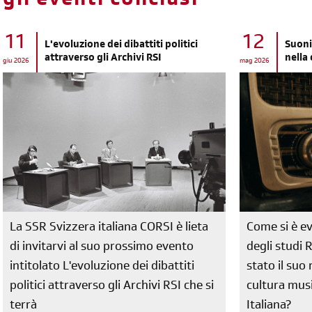
gli eventi conclusi
11
12
L'evoluzione dei dibattiti politici
Suoni
attraverso gli Archivi RSI
nella
giu 2026
mag 2026
La SSR Svizzera italiana CORSI è lieta
Come si è ev
di invitarvi al suo prossimo evento
degli studi 
intitolato L'evoluzione dei dibattiti
stato il su
politici attraverso gli Archivi RSI che si
cultura musi
terrà
Italiana?