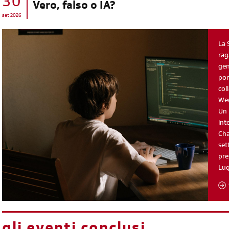
30
Vero, falso o IA?
set 2026
La 
rag
gen
pom
col
Wee
Un 
int
Cha
set
pre
Lu