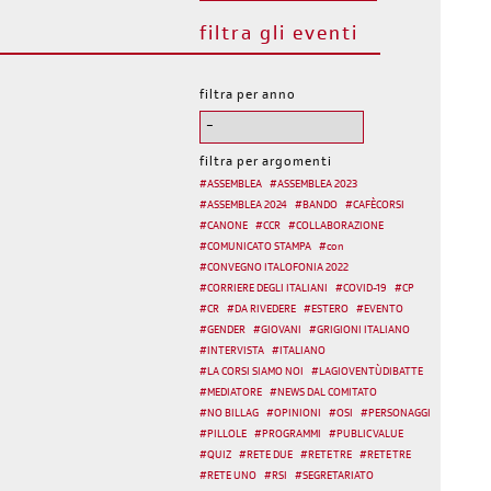
filtra gli eventi
filtra per anno
filtra per argomenti
#
ASSEMBLEA
#
ASSEMBLEA 2023
#
ASSEMBLEA 2024
#
BANDO
#
CAFÈCORSI
#
CANONE
#
CCR
#
COLLABORAZIONE
#
COMUNICATO STAMPA
#
con
#
CONVEGNO ITALOFONIA 2022
#
CORRIERE DEGLI ITALIANI
#
COVID-19
#
CP
#
CR
#
DA RIVEDERE
#
ESTERO
#
EVENTO
#
GENDER
#
GIOVANI
#
GRIGIONI ITALIANO
#
INTERVISTA
#
ITALIANO
#
LA CORSI SIAMO NOI
#
LAGIOVENTÙDIBATTE
#
MEDIATORE
#
NEWS DAL COMITATO
#
NO BILLAG
#
OPINIONI
#
OSI
#
PERSONAGGI
#
PILLOLE
#
PROGRAMMI
#
PUBLIC VALUE
#
QUIZ
#
RETE DUE
#
RETE TRE
#
RETE TRE
#
RETE UNO
#
RSI
#
SEGRETARIATO