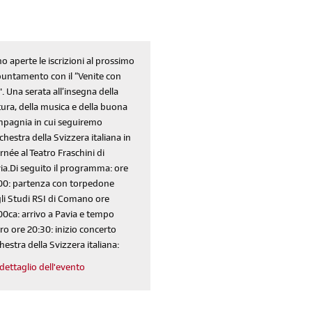
o aperte le iscrizioni al prossimo
untamento con il “Venite con
". Una serata all’insegna della
tura, della musica e della buona
pagnia in cui seguiremo
rchestra della Svizzera italiana in
rnée al Teatro Fraschini di
ia.Di seguito il programma: ore
00: partenza con torpedone
li Studi RSI di Comano ore
00ca: arrivo a Pavia e tempo
ero ore 20:30: inizio concerto
iscriviti
hestra della Svizzera italiana:
alla newsletter
dettaglio dell'evento