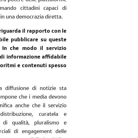
tra potere delle piattaforme
ormando cittadini capaci di
 in una democrazia diretta.
riguarda il rapporto con le
bile pubblicare su queste
 In che modo il servizio
di informazione affidabile
oritmi e contenuti spesso
 diffusione di notizie sta
o impone che i media devono
ifica anche che il servizio
stribuzione, curatela e
 di qualità, pluralismo e
rciali di engagement delle