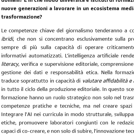
domani? E in che modo università e istituti di forma
nuove generazioni a lavorare in un ecosistema media
trasformazione?
Le competenze chiave del giornalismo tenderanno a con
ibridi
, che non si concentrano esclusivamente sulla p
sempre di più sulla capacità di operare criticamente
informativi automatizzati. L’intelligenza artificiale re
literacy
, verifica e supervisione editoriale, comprensione
gestione dei dati e responsabilità etica. Nella formazi
traduce soprattutto in capacità di
valutare affidabilità 
in tutto il ciclo della produzione editoriale. In questo scen
formazione hanno un ruolo strategico non solo nel tra
competenze pratiche e tecniche, ma nel creare spazi d
diventa socia/o
Integrare l’AI nei curricula in modo strutturale, svilupp
iscriviti subito
etiche, promuovere laboratori congiunti con le redazio
capaci di co-creare, e non solo di subire, l’innovazione te