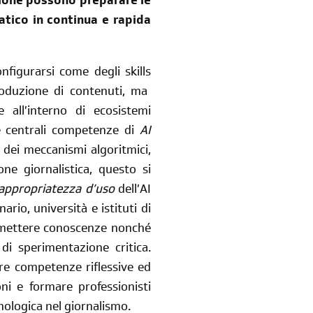
zione possono preparare le
tico in continua e rapida
figurarsi come degli skills
roduzione di contenuti, ma
 all’interno di ecosistemi
nde centrali competenze di
AI
 dei meccanismi algoritmici,
one giornalistica, questo si
e appropriatezza d’uso
dell’AI
ario, università e istituti di
smettere conoscenze nonché
i sperimentazione critica.
iscriviti
are competenze riflessive ed
alla newsletter
ni e formare professionisti
cnologica nel giornalismo.