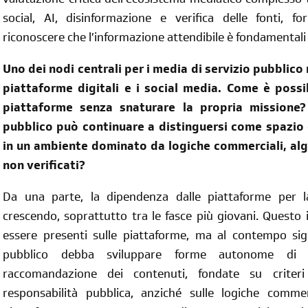
valutazione critica dell’ecosistema mediatico complesso 
social, AI, disinformazione e verifica delle fonti, f
riconoscere che l’informazione attendibile è fondamentali
Uno dei nodi centrali per i media di servizio pubblico 
piattaforme digitali e i social media. Come è possi
piattaforme senza snaturare la propria missione?
pubblico può continuare a distinguersi come spazio 
in un ambiente dominato da logiche commerciali, alg
non verificati?
Da una parte, la dipendenza dalle piattaforme per la
crescendo, soprattutto tra le fasce più giovani. Quest
essere presenti sulle piattaforme, ma al contempo sign
pubblico debba sviluppare forme autonome di di
raccomandazione dei contenuti, fondate su criteri
responsabilità pubblica, anziché sulle logiche comme