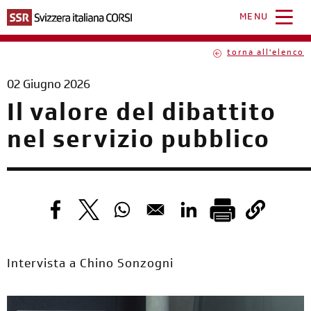
Salta
al
MENU
contenuto
principale
torna all'elenco
02 Giugno 2026
Il valore del dibattito
nel servizio pubblico
Opens in a new window
Opens in a new window
Opens in a new window
Opens in a new windo
Intervista a Chino Sonzogni