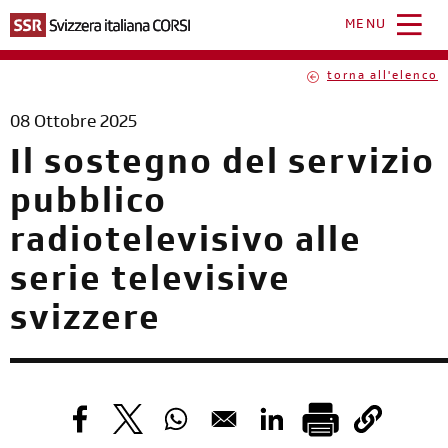
Salta
al
MENU
contenuto
principale
torna all'elenco
08 Ottobre 2025
Il sostegno del servizio
pubblico
radiotelevisivo alle
serie televisive
svizzere
Opens in a new window
Opens in a new window
Opens in a new window
Opens in a new windo