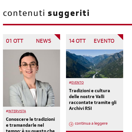
contenuti
suggeriti
01 OTT
NEWS
14 OTT
EVENTO
#
EVENTO
Tradizioni e cultura
delle nostre Valli
raccontate tramite gli
Archivi RSI
#
INTERVISTA
Conoscere le tradizioni
continua a leggere
e tramandarle nel
tempo: è su questo che