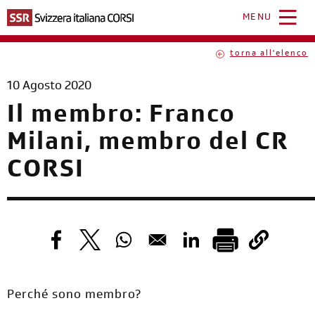
Salta
al
MENU
contenuto
principale
torna all'elenco
10 Agosto 2020
Il membro: Franco
Milani, membro del CR
CORSI
Opens in a new window
Opens in a new window
Opens in a new window
Opens in a new windo
Perché sono membro?