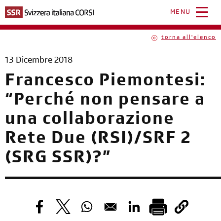
Salta
al
MENU
contenuto
principale
torna all'elenco
13 Dicembre 2018
Francesco Piemontesi:
“Perché non pensare a
una collaborazione
Rete Due (RSI)/SRF 2
(SRG SSR)?”
Opens in a new window
Opens in a new window
Opens in a new window
Opens in a new windo