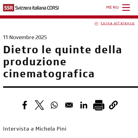
Salta
al
MENU
contenuto
principale
torna all'elenco
11 Novembre 2025
Dietro le quinte della
produzione
cinematografica
Opens in a new window
Opens in a new window
Opens in a new window
Opens in a new windo
Intervista a Michela Pini