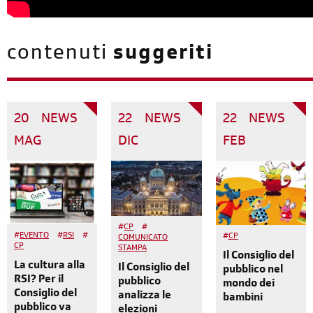
contenuti
suggeriti
20
NEWS
22
NEWS
22
NEWS
MAG
DIC
FEB
#
CP
#
#
EVENTO
#
RSI
#
#
CP
COMUNICATO
CP
STAMPA
Il Consiglio del
La cultura alla
Il Consiglio del
pubblico nel
RSI? Per il
pubblico
mondo dei
Consiglio del
analizza le
bambini
pubblico va
elezioni