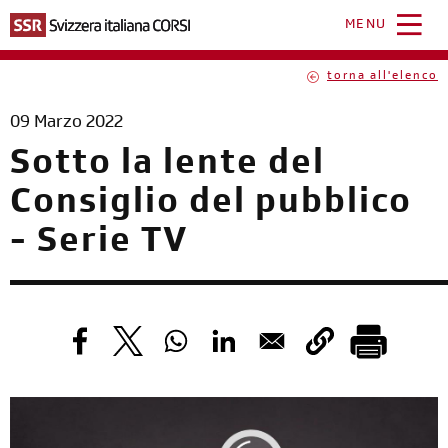
Salta
al
MENU
contenuto
principale
torna all'elenco
09 Marzo 2022
Sotto la lente del
Consiglio del pubblico
- Serie TV