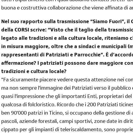
tutti i Dipartimenti con i quali abbiamo contatti stretti (
buona e costruttiva collaborazione che viene affinata di a
Nel suo rapporto sulla trasmissione “Siamo Fuori”, il 
della CORSI scrive: “Visto che il taglio della trasmis
legato alle tradizioni e alla cultura locale, riteniamo
in misura maggiore, oltre che a sindaci e municipali (
rappresentanti di Patriziati e Parrocchie”. È d’accor
affermazione? I patriziati possono dare maggiore con
tradizioni e cultura locale?
“Fa sicuramente piacere vedere questa attenzione nei con
ma non sempre l'immagine dei Patriziati verso il pubblico è
quasi l'impressione che gli importanti Enti, proprietari del
qualcosa di folcloristico. Ricordo che i 200 Patriziati ticin
ben 90'000 patrizi in Ticino, si occupano della gestione di 
pascoli, aziende forestali, campi sportivi, zone date in diri
diventa socia/o
cippato per gli impianti di teleriscaldamento, sono propri