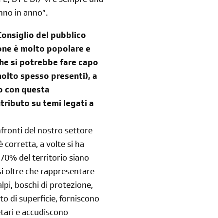
DFE, DT e DI) vi è sempre una
nno in anno”.
Consiglio del pubblico
sione è molto popolare e
 che si potrebbe fare capo
molto spesso presenti), a
do con questa
tributo su temi legati a
fronti del nostro settore
 corretta, a volte si ha
 70% del territorio siano
esi oltre che rappresentare
alpi, boschi di protezione,
tto di superficie, forniscono
iscriviti
etari e accudiscono