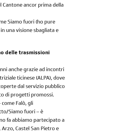
del Cantone ancor prima della
alla newsletter
me Siamo fuori (ho pure
sondaggi
login
in una visione sbagliata e
di' la tua
area riservata
no delle trasmissioni
anni anche grazie ad incontri
triziale ticinese (ALPA), dove
operte dal servizio pubblico
Reimposta la tua password
to di progetti promossi.
 come Falò, gli
tto/Siamo fuori – è
nno fa abbiamo partecipato a
 Arzo, Castel San Pietro e