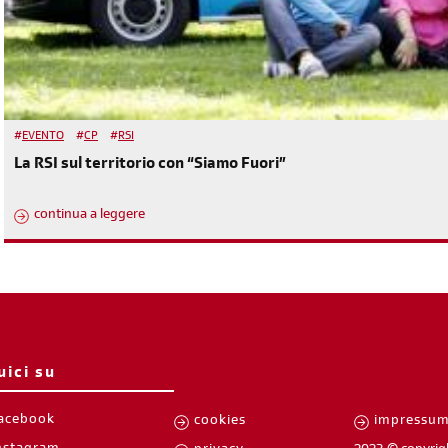
#
EVENTO
#
CP
#
RSI
La RSI sul territorio con “Siamo Fuori”
continua a leggere
uici su
acebook
cookies
impressu