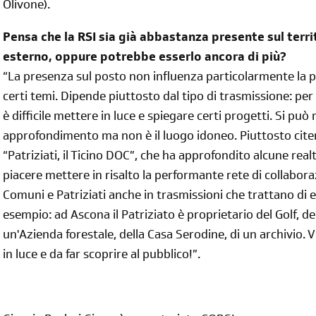
Olivone).
Pensa che la RSI sia già abbastanza presente sul terri
esterno, oppure potrebbe esserlo ancora di più?
“La presenza sul posto non influenza particolarmente la po
certi temi. Dipende piuttosto dal tipo di trasmissione: pe
è difficile mettere in luce e spiegare certi progetti. Si può
approfondimento ma non è il luogo idoneo. Piuttosto citerei
“Patriziati, il Ticino DOC”, che ha approfondito alcune real
piacere mettere in risalto la performante rete di collabora
Comuni e Patriziati anche in trasmissioni che trattano di 
esempio: ad Ascona il Patriziato è proprietario del Golf, del
un'Azienda forestale, della Casa Serodine, di un archivio.
in luce e da far scoprire al pubblico!”.