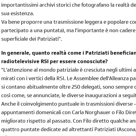
importantissimi archivi storici che fotografano la realtà 
iscriviti subito
sua esistenza.
Va bene proporre una trasmissione leggera e popolare co
partecipato a una puntata), ma l’importante è non cadere 
superficiale dei Patriziati”.
In generale, quanto realtà come i Patriziati beneficia
radiotelevisive RSI per essere conosciute?
“L'attenzione al mondo patriziale è cresciuta negli ultimi 
mirati con i vertici della RSI. Le Assemblee dell'Alleanza pa
si contano abitualmente oltre 250 delegati, sono sempre c
così come, se annunciate, le diverse inaugurazioni a segui
Anche il coinvolgimento puntuale in trasmissioni diverse –
appuntamenti domenicali con Carla Norghauer o Filo Dire
migliorato rispetto al passato. Con Filo diretto qualche a
quattro puntate dedicate ad altrettanti Patriziati (Ascona,