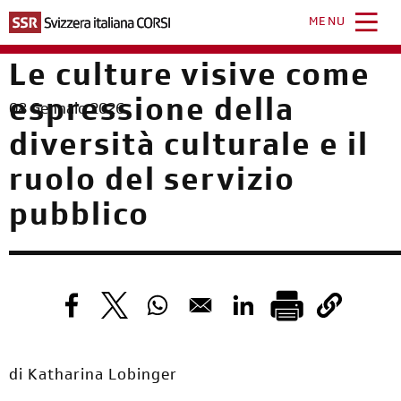
Salta
al
MENU
contenuto
principale
Le culture visive come
espressione della
08 Gennaio 2026
diversità culturale e il
ruolo del servizio
pubblico
Opens in a new window
Opens in a new window
Opens in a new window
Opens in a new windo
di Katharina Lobinger