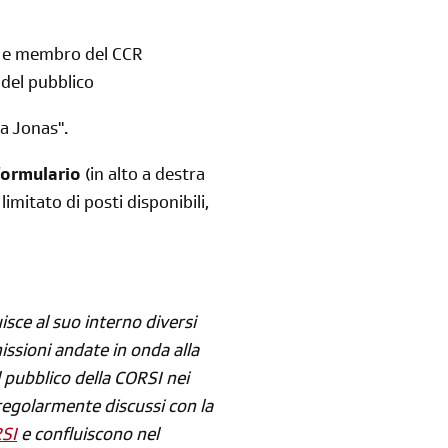
io e membro del CCR
Reimposta la tua password
o del pubblico
na Jonas".
 formulario
(in alto a destra
mitato di posti disponibili,
isce al suo interno diversi
missioni andate in onda alla
l pubblico della CORSI nei
egolarmente discussi con la
RSI
e confluiscono nel