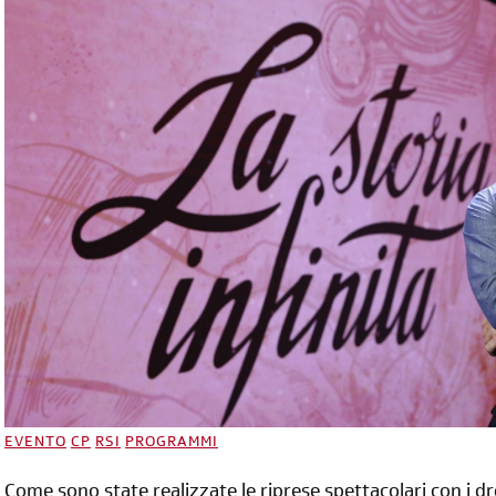
EVENTO
CP
RSI
PROGRAMMI
Come sono state realizzate le riprese spettacolari con i 