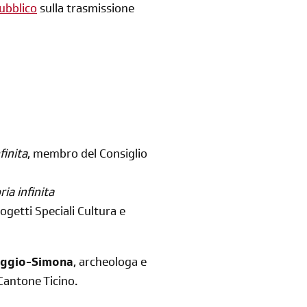
ubblico
sulla trasmissione
iscriviti
finita
, membro del Consiglio
alla newsletter
ria infinita
sondaggi
login
ogetti Speciali Cultura e
di' la tua
area riservata
aggio-Simona
,
archeologa e
l Cantone Ticino.