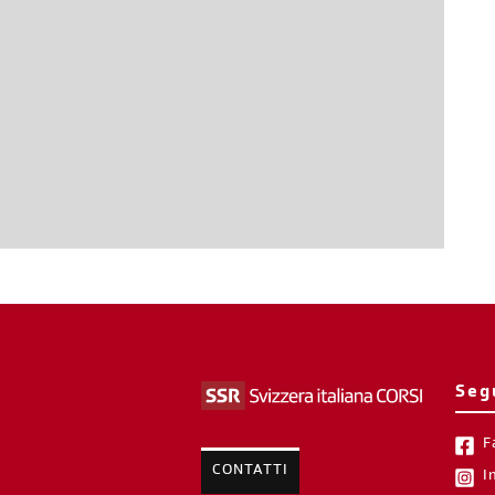
Seg
F
CONTATTI
I