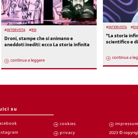
#
INTERVISTA
#
EV
#
INTERVISTA
#
RSI
"La storia infi
Droni, stampe che si animano e
scientifico e 
aneddoti inediti: ecco La storia infinita
continua a le
continua a leggere
uici su
acebook
cookies
impressu
nstagram
privacy
2023 © copyrig