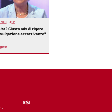
ENTO
#
CP
nita? Giusto mix di rigore
divulgazione accattivante"
ggere
m
ht