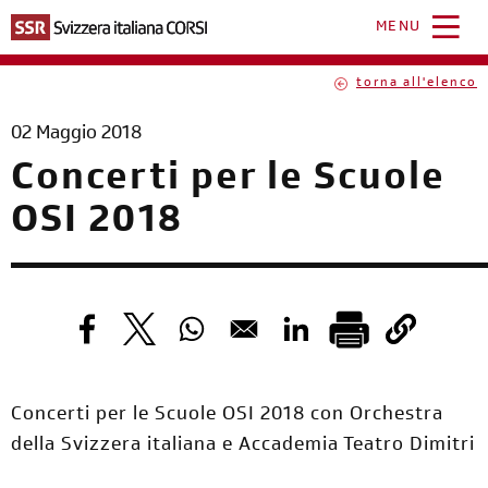
Salta
al
MENU
contenuto
principale
torna all'elenco
02 Maggio 2018
Concerti per le Scuole
OSI 2018
Opens in a new window
Opens in a new window
Opens in a new window
Opens in a new windo
Concerti per le Scuole OSI 2018 con Orchestra
della Svizzera italiana e Accademia Teatro Dimitri