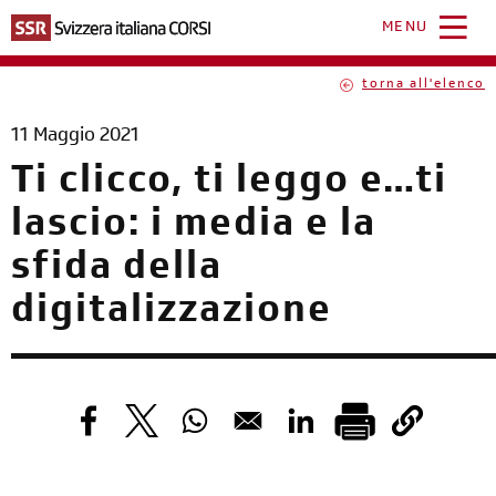
Salta
al
MENU
contenuto
principale
torna all'elenco
11 Maggio 2021
Ti clicco, ti leggo e…ti
lascio: i media e la
sfida della
digitalizzazione
Opens in a new window
Opens in a new window
Opens in a new window
Opens in a new windo