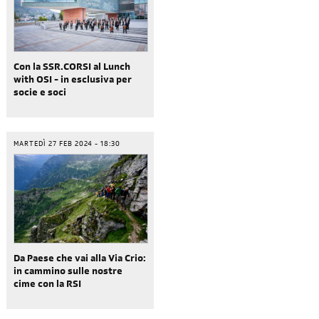
Con la SSR.CORSI al Lunch
with OSI - in esclusiva per
socie e soci
MARTEDÌ 27 FEB 2024 - 18:30
Da Paese che vai alla Via Crio:
in cammino sulle nostre
cime con la RSI