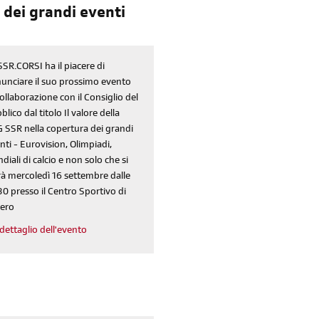
 dei grandi eventi
SSR.CORSI ha il piacere di
unciare il suo prossimo evento
collaborazione con il Consiglio del
blico dal titolo Il valore della
 SSR nella copertura dei grandi
nti - Eurovision, Olimpiadi,
diali di calcio e non solo che si
rà mercoledì 16 settembre dalle
30 presso il Centro Sportivo di
ero
iscriviti
dettaglio dell'evento
alla newsletter
sondaggi
login