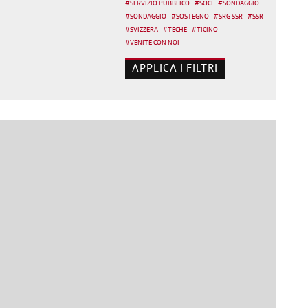
#
SERVIZIO PUBBLICO
#
SOCI
#
SONDAGGIO
#
SONDAGGIO
#
SOSTEGNO
#
SRG SSR
#
SSR
#
SVIZZERA
#
TECHE
#
TICINO
#
VENITE CON NOI