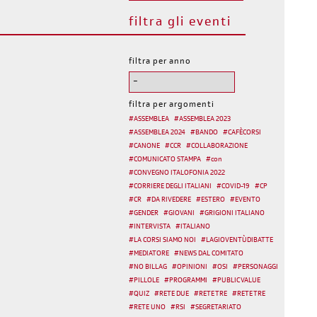
filtra gli eventi
filtra per anno
filtra per argomenti
#
ASSEMBLEA
#
ASSEMBLEA 2023
#
ASSEMBLEA 2024
#
BANDO
#
CAFÈCORSI
#
CANONE
#
CCR
#
COLLABORAZIONE
#
COMUNICATO STAMPA
#
con
#
CONVEGNO ITALOFONIA 2022
#
CORRIERE DEGLI ITALIANI
#
COVID-19
#
CP
#
CR
#
DA RIVEDERE
#
ESTERO
#
EVENTO
#
GENDER
#
GIOVANI
#
GRIGIONI ITALIANO
#
INTERVISTA
#
ITALIANO
#
LA CORSI SIAMO NOI
#
LAGIOVENTÙDIBATTE
#
MEDIATORE
#
NEWS DAL COMITATO
#
NO BILLAG
#
OPINIONI
#
OSI
#
PERSONAGGI
#
PILLOLE
#
PROGRAMMI
#
PUBLIC VALUE
#
QUIZ
#
RETE DUE
#
RETE TRE
#
RETE TRE
#
RETE UNO
#
RSI
#
SEGRETARIATO