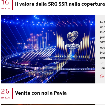
16
Il valore della SRG SSR nella copertura
set 2026
La 
ann
in 
pub
SRG
eve
Mon
ter
18:
Ten
diventa socia/o
iscriviti subito
26
Venite con noi a Pavia
set 2026