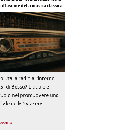
 e memoria: il ruolo della radio
 diffusione della musica classica
oluta la radio all'interno
RSI di Besso? E quale è
o ruolo nel promuovere una
cale nella Svizzera
l'evento