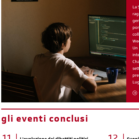
La 
rag
gen
pom
col
Wee
Un 
int
Cha
set
pre
Lu
gli eventi conclusi