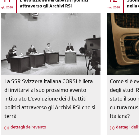
11
12
L'evoluzione dei dibattiti politici
Suoni
attraverso gli Archivi RSI
nella
giu 2026
mag 2026
La SSR Svizzera italiana CORSI è lieta
Come si è ev
di invitarvi al suo prossimo evento
degli studi 
intitolato L'evoluzione dei dibattiti
stato il su
politici attraverso gli Archivi RSI che si
cultura musi
terrà
Italiana?
dettagli dell'evento
dettagli del