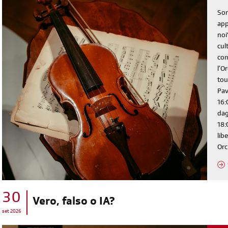
Son
app
noi
cul
com
l’O
tou
Pav
16:
dag
18:
lib
Orc
30
Vero, falso o IA?
set 2026