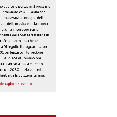
di' la tua
area riservata
o aperte le iscrizioni al prossimo
untamento con il “Venite con
". Una serata all’insegna della
tura, della musica e della buona
pagnia in cui seguiremo
rchestra della Svizzera italiana in
rnée al Teatro Fraschini di
ia.Di seguito il programma: ore
Reimposta la tua password
00: partenza con torpedone
li Studi RSI di Comano ore
00ca: arrivo a Pavia e tempo
ero ore 20:30: inizio concerto
hestra della Svizzera italiana:
dettaglio dell'evento