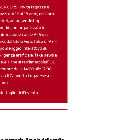
SSR.CORSI invita ragazze e
azzi dai 12 ai 18 anni, ed i loro
itori, ad un workshop
eridiano organizzato in
laborazione con le AI Swiss
ks dal titolo Vero, falso o IA? –
pomeriggio interattivo su
elligenza artificiale, fake news e
tGPT che si terràmercoledì 30
tembre dalle 14:00 alle 17:00
sso il Canvetto Luganese a
gano.
dettaglio dell'evento