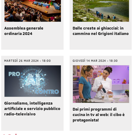
Assemblea generale
Dalle creste ai ghiacciai: in
ordinaria 2024
cammino nel Grigioni italiano
MARTEDÌ 26 MAR 2024 - 18:00
GIOVEDÌ 14 MAR 2024 - 18:30
Giornalismo, intelligenza
artificiale e servizio pubblico
Dai primi programmi di
radio-televisivo
cucina in tv al web: il cibo è
protagonista!