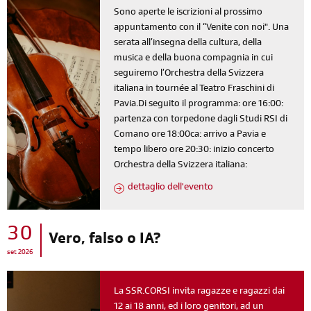
Sono aperte le iscrizioni al prossimo
appuntamento con il “Venite con noi". Una
serata all’insegna della cultura, della
musica e della buona compagnia in cui
seguiremo l’Orchestra della Svizzera
italiana in tournée al Teatro Fraschini di
Pavia.Di seguito il programma: ore 16:00:
partenza con torpedone dagli Studi RSI di
Comano ore 18:00ca: arrivo a Pavia e
tempo libero ore 20:30: inizio concerto
Orchestra della Svizzera italiana:
dettaglio dell'evento
30
Vero, falso o IA?
set 2026
La SSR.CORSI invita ragazze e ragazzi dai
12 ai 18 anni, ed i loro genitori, ad un