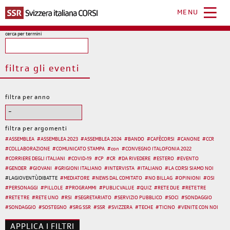
Salta
al
MENU
contenuto
principale
cerca per termini
filtra gli eventi
filtra per anno
filtra per argomenti
#
ASSEMBLEA
#
ASSEMBLEA 2023
#
ASSEMBLEA 2024
#
BANDO
#
CAFÈCORSI
#
CANONE
#
CCR
#
COLLABORAZIONE
#
COMUNICATO STAMPA
#
con
#
CONVEGNO ITALOFONIA 2022
#
CORRIERE DEGLI ITALIANI
#
COVID-19
#
CP
#
CR
#
DA RIVEDERE
#
ESTERO
#
EVENTO
#
GENDER
#
GIOVANI
#
GRIGIONI ITALIANO
#
INTERVISTA
#
ITALIANO
#
LA CORSI SIAMO NOI
#
LAGIOVENTÙDIBATTE
#
MEDIATORE
#
NEWS DAL COMITATO
#
NO BILLAG
#
OPINIONI
#
OSI
#
PERSONAGGI
#
PILLOLE
#
PROGRAMMI
#
PUBLIC VALUE
#
QUIZ
#
RETE DUE
#
RETE TRE
#
RETE TRE
#
RETE UNO
#
RSI
#
SEGRETARIATO
#
SERVIZIO PUBBLICO
#
SOCI
#
SONDAGGIO
#
SONDAGGIO
#
SOSTEGNO
#
SRG SSR
#
SSR
#
SVIZZERA
#
TECHE
#
TICINO
#
VENITE CON NOI