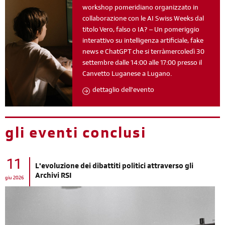
workshop pomeridiano organizzato in
collaborazione con le AI Swiss Weeks dal
titolo Vero, falso o IA? – Un pomeriggio
interattivo su intelligenza artificiale, fake
news e ChatGPT che si terràmercoledì 30
settembre dalle 14:00 alle 17:00 presso il
Canvetto Luganese a Lugano.
dettaglio dell'evento
gli eventi conclusi
11
L'evoluzione dei dibattiti politici attraverso gli
Archivi RSI
giu 2026