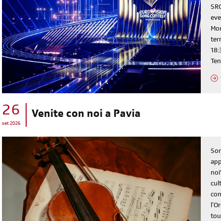
SRG
eve
Mon
ter
18:
Ten
26
Venite con noi a Pavia
set 2026
Son
app
noi
cul
com
l’O
tou