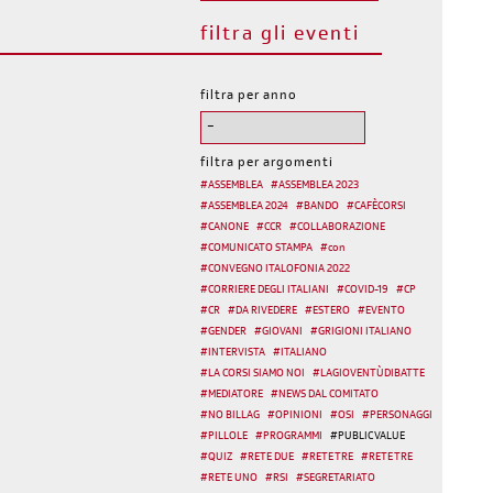
filtra gli eventi
filtra per anno
filtra per argomenti
#
ASSEMBLEA
#
ASSEMBLEA 2023
#
ASSEMBLEA 2024
#
BANDO
#
CAFÈCORSI
#
CANONE
#
CCR
#
COLLABORAZIONE
#
COMUNICATO STAMPA
#
con
#
CONVEGNO ITALOFONIA 2022
#
CORRIERE DEGLI ITALIANI
#
COVID-19
#
CP
#
CR
#
DA RIVEDERE
#
ESTERO
#
EVENTO
#
GENDER
#
GIOVANI
#
GRIGIONI ITALIANO
#
INTERVISTA
#
ITALIANO
#
LA CORSI SIAMO NOI
#
LAGIOVENTÙDIBATTE
#
MEDIATORE
#
NEWS DAL COMITATO
#
NO BILLAG
#
OPINIONI
#
OSI
#
PERSONAGGI
#
PILLOLE
#
PROGRAMMI
#
PUBLIC VALUE
#
QUIZ
#
RETE DUE
#
RETE TRE
#
RETE TRE
#
RETE UNO
#
RSI
#
SEGRETARIATO