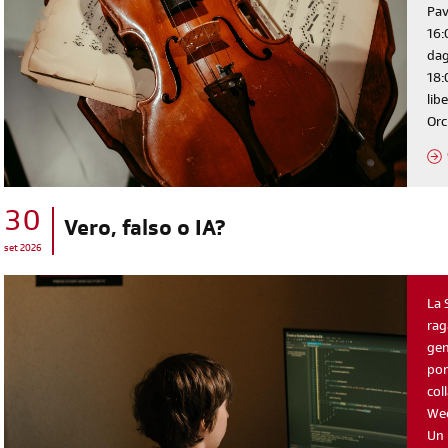
Pav
16:
dag
18:
lib
Orc
30
diventa socia/o
Vero, falso o IA?
set 2026
iscriviti subito
La 
rag
gen
pom
col
Wee
Un 