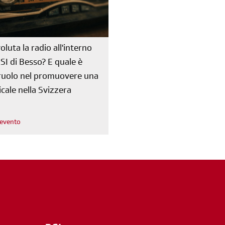
oluta la radio all'interno
RSI di Besso? E quale è
o ruolo nel promuovere una
cale nella Svizzera
l'evento
m