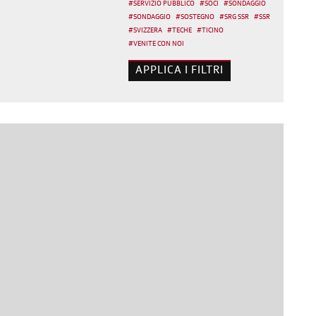
#
SERVIZIO PUBBLICO
#
SOCI
#
SONDAGGIO
#
SONDAGGIO
#
SOSTEGNO
#
SRG SSR
#
SSR
#
SVIZZERA
#
TECHE
#
TICINO
#
VENITE CON NOI