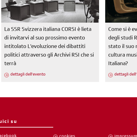
La SSR Svizzera italiana CORSI è lieta
Come si è ev
di invitarvi al suo prossimo evento
degli studi 
intitolato L'evoluzione dei dibattiti
stato il su
politici attraverso gli Archivi RSI che si
cultura musi
terrà
Italiana?
dettagli dell'evento
dettagli del
uici su
acebook
cookies
impressu