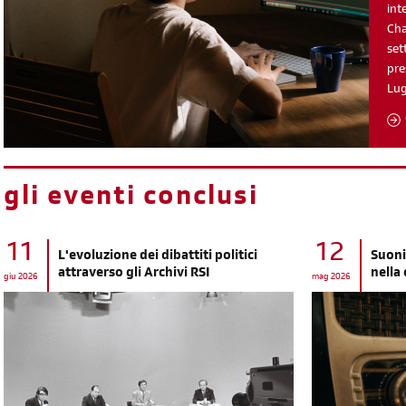
int
Cha
set
pre
Lu
gli eventi conclusi
11
12
L'evoluzione dei dibattiti politici
Suoni
attraverso gli Archivi RSI
nella
giu 2026
mag 2026