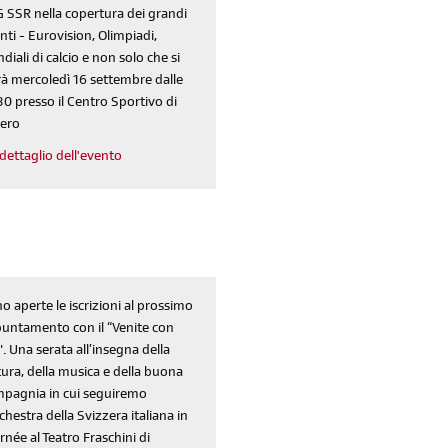
 SSR nella copertura dei grandi
nti - Eurovision, Olimpiadi,
diali di calcio e non solo che si
rà mercoledì 16 settembre dalle
30 presso il Centro Sportivo di
ero
dettaglio dell'evento
o aperte le iscrizioni al prossimo
untamento con il “Venite con
". Una serata all’insegna della
tura, della musica e della buona
pagnia in cui seguiremo
rchestra della Svizzera italiana in
rnée al Teatro Fraschini di