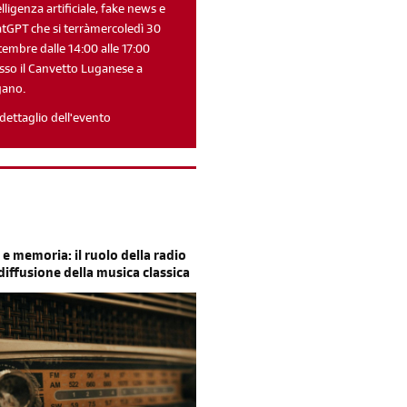
elligenza artificiale, fake news e
tGPT che si terràmercoledì 30
tembre dalle 14:00 alle 17:00
sso il Canvetto Luganese a
gano.
Reimposta la tua password
dettaglio dell'evento
 e memoria: il ruolo della radio
 diffusione della musica classica