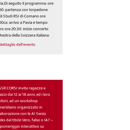
ia.Di seguito il programma: ore
00: partenza con torpedone
li Studi RSI di Comano ore
00ca: arrivo a Pavia e tempo
ero ore 20:30: inizio concerto
hestra della Svizzera italiana:
dettaglio dell'evento
iscriviti
alla newsletter
SSR.CORSI invita ragazze e
azzi dai 12 ai 18 anni, ed i loro
sondaggi
login
itori, ad un workshop
di' la tua
area riservata
eridiano organizzato in
laborazione con le AI Swiss
ks dal titolo Vero, falso o IA? –
pomeriggio interattivo su