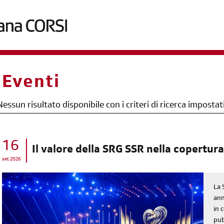
briciole
Eventi
di
pane
Nessun risultato disponibile con i criteri di ricerca impostat
16
Il valore della SRG SSR nella copertura
set 2026
La 
ann
in 
pub