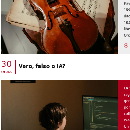
Pav
16:
dag
18:
lib
Orc
30
diventa socia/o
Vero, falso o IA?
set 2026
iscriviti subito
La 
rag
gen
pom
col
Wee
Un 