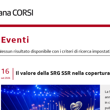
briciole
Eventi
di
pane
Nessun risultato disponibile con i criteri di ricerca impostat
16
Il valore della SRG SSR nella copertura
set 2026
La 
ann
in 
pub