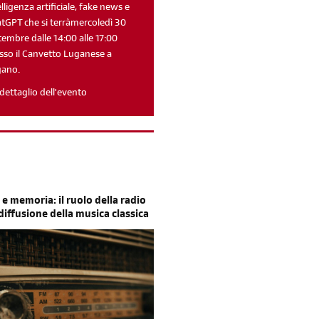
elligenza artificiale, fake news e
tGPT che si terràmercoledì 30
tembre dalle 14:00 alle 17:00
sso il Canvetto Luganese a
gano.
Reimposta la tua password
dettaglio dell'evento
 e memoria: il ruolo della radio
 diffusione della musica classica