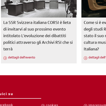
La SSR Svizzera italiana CORSI è lieta
Come si è ev
di invitarvi al suo prossimo evento
degli studi 
intitolato L'evoluzione dei dibattiti
stato il su
politici attraverso gli Archivi RSI che si
cultura musi
terrà
Italiana?
dettagli dell'evento
dettagli del
uici su
acebook
cookies
impressu