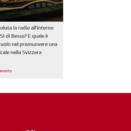
oluta la radio all'interno
RSI di Besso? E quale è
o ruolo nel promuovere una
cale nella Svizzera
l'evento
m