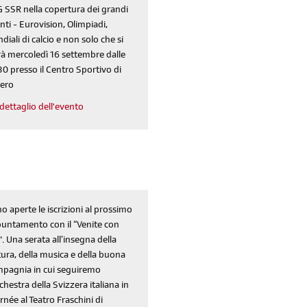
 SSR nella copertura dei grandi
nti - Eurovision, Olimpiadi,
diali di calcio e non solo che si
rà mercoledì 16 settembre dalle
30 presso il Centro Sportivo di
ero
dettaglio dell'evento
o aperte le iscrizioni al prossimo
untamento con il “Venite con
". Una serata all’insegna della
tura, della musica e della buona
pagnia in cui seguiremo
rchestra della Svizzera italiana in
rnée al Teatro Fraschini di