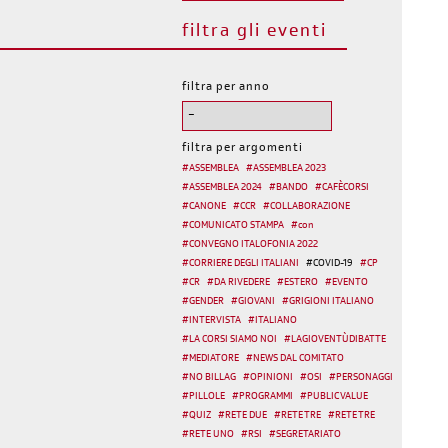
filtra gli eventi
filtra per anno
filtra per argomenti
#
ASSEMBLEA
#
ASSEMBLEA 2023
#
ASSEMBLEA 2024
#
BANDO
#
CAFÈCORSI
#
CANONE
#
CCR
#
COLLABORAZIONE
#
COMUNICATO STAMPA
#
con
#
CONVEGNO ITALOFONIA 2022
#
CORRIERE DEGLI ITALIANI
#
COVID-19
#
CP
#
CR
#
DA RIVEDERE
#
ESTERO
#
EVENTO
#
GENDER
#
GIOVANI
#
GRIGIONI ITALIANO
#
INTERVISTA
#
ITALIANO
#
LA CORSI SIAMO NOI
#
LAGIOVENTÙDIBATTE
#
MEDIATORE
#
NEWS DAL COMITATO
#
NO BILLAG
#
OPINIONI
#
OSI
#
PERSONAGGI
#
PILLOLE
#
PROGRAMMI
#
PUBLIC VALUE
#
QUIZ
#
RETE DUE
#
RETE TRE
#
RETE TRE
#
RETE UNO
#
RSI
#
SEGRETARIATO