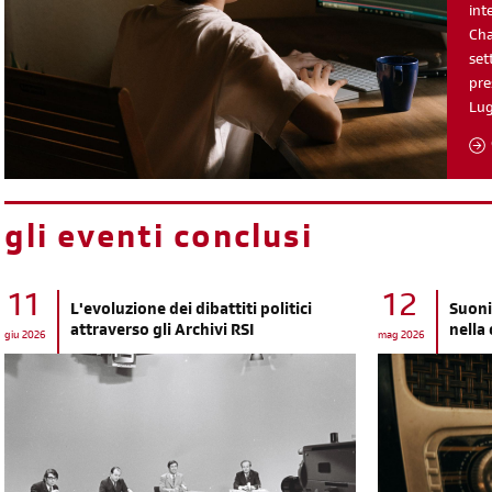
int
Cha
set
pre
Lu
gli eventi conclusi
11
12
L'evoluzione dei dibattiti politici
Suoni
attraverso gli Archivi RSI
nella
giu 2026
mag 2026