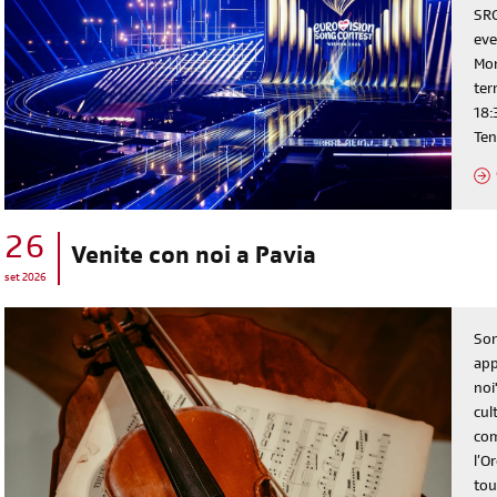
SRG
eve
Mon
ter
18:
Ten
26
Venite con noi a Pavia
set 2026
Son
app
noi
cul
com
l’O
tou