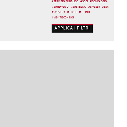
#
SERVIZIO PUBBLICO
#
SOCI
#
SONDAGGIO
#
SONDAGGIO
#
SOSTEGNO
#
SRG SSR
#
SSR
#
SVIZZERA
#
TECHE
#
TICINO
#
VENITE CON NOI