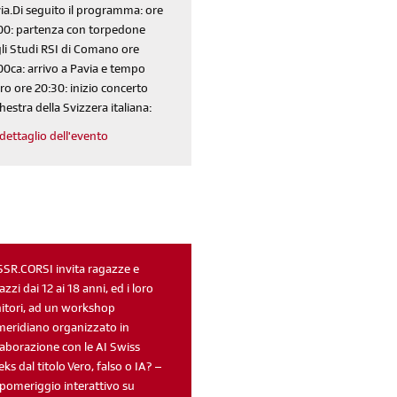
ia.Di seguito il programma: ore
00: partenza con torpedone
li Studi RSI di Comano ore
00ca: arrivo a Pavia e tempo
ero ore 20:30: inizio concerto
hestra della Svizzera italiana:
dettaglio dell'evento
iscriviti
alla newsletter
SSR.CORSI invita ragazze e
azzi dai 12 ai 18 anni, ed i loro
sondaggi
login
itori, ad un workshop
di' la tua
area riservata
eridiano organizzato in
laborazione con le AI Swiss
ks dal titolo Vero, falso o IA? –
pomeriggio interattivo su