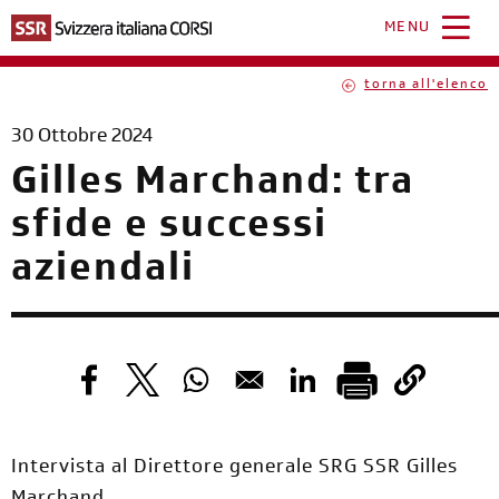
Salta
al
MENU
contenuto
principale
torna all'elenco
30 Ottobre 2024
Gilles Marchand: tra
sfide e successi
aziendali
Opens in a new window
Opens in a new window
Opens in a new window
Opens in a new windo
Intervista al Direttore generale SRG SSR Gilles