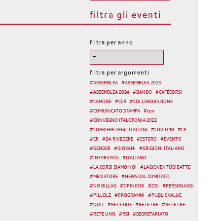
filtra gli eventi
filtra per anno
filtra per argomenti
#
ASSEMBLEA
#
ASSEMBLEA 2023
#
ASSEMBLEA 2024
#
BANDO
#
CAFÈCORSI
#
CANONE
#
CCR
#
COLLABORAZIONE
#
COMUNICATO STAMPA
#
con
#
CONVEGNO ITALOFONIA 2022
#
CORRIERE DEGLI ITALIANI
#
COVID-19
#
CP
#
CR
#
DA RIVEDERE
#
ESTERO
#
EVENTO
#
GENDER
#
GIOVANI
#
GRIGIONI ITALIANO
#
INTERVISTA
#
ITALIANO
#
LA CORSI SIAMO NOI
#
LAGIOVENTÙDIBATTE
#
MEDIATORE
#
NEWS DAL COMITATO
#
NO BILLAG
#
OPINIONI
#
OSI
#
PERSONAGGI
#
PILLOLE
#
PROGRAMMI
#
PUBLIC VALUE
#
QUIZ
#
RETE DUE
#
RETE TRE
#
RETE TRE
#
RETE UNO
#
RSI
#
SEGRETARIATO