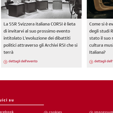
La SSR Svizzera italiana CORSI è lieta
Come si è ev
di invitarvi al suo prossimo evento
degli studi 
intitolato L'evoluzione dei dibattiti
stato il su
politici attraverso gli Archivi RSI che si
cultura musi
terrà
Italiana?
dettagli dell'evento
dettagli del
uici su
acebook
cookies
impressu