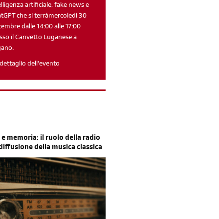
elligenza artificiale, fake news e
tGPT che si terràmercoledì 30
tembre dalle 14:00 alle 17:00
sso il Canvetto Luganese a
gano.
Reimposta la tua password
dettaglio dell'evento
 e memoria: il ruolo della radio
 diffusione della musica classica