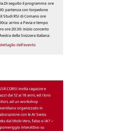
ia.Di seguito il programma: ore
00: partenza con torpedone
li Studi RSI di Comano ore
00ca: arrivo a Pavia e tempo
ero ore 20:30: inizio concerto
hestra della Svizzera italiana:
dettaglio dell'evento
iscriviti
alla newsletter
SSR.CORSI invita ragazze e
azzi dai 12 ai 18 anni, ed i loro
sondaggi
login
itori, ad un workshop
di' la tua
area riservata
eridiano organizzato in
laborazione con le AI Swiss
ks dal titolo Vero, falso o IA? –
pomeriggio interattivo su