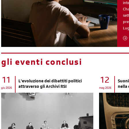
int
Cha
set
pre
Lu
gli eventi conclusi
11
12
L'evoluzione dei dibattiti politici
Suoni
attraverso gli Archivi RSI
nella
giu 2026
mag 2026