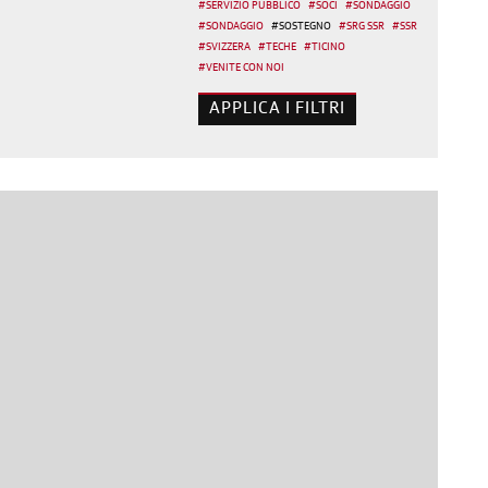
#
SERVIZIO PUBBLICO
#
SOCI
#
SONDAGGIO
#
SONDAGGIO
#
SOSTEGNO
#
SRG SSR
#
SSR
#
SVIZZERA
#
TECHE
#
TICINO
#
VENITE CON NOI