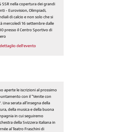
 SSR nella copertura dei grandi
nti - Eurovision, Olimpiadi,
diali di calcio e non solo che si
rà mercoledì 16 settembre dalle
30 presso il Centro Sportivo di
ero
dettaglio dell'evento
o aperte le iscrizioni al prossimo
untamento con il “Venite con
". Una serata all’insegna della
tura, della musica e della buona
pagnia in cui seguiremo
rchestra della Svizzera italiana in
rnée al Teatro Fraschini di