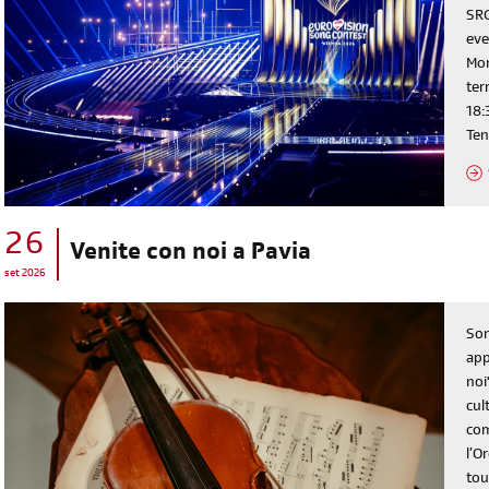
SRG
eve
Mon
ter
18:
Ten
26
Venite con noi a Pavia
set 2026
Son
app
noi
cul
com
l’O
tou