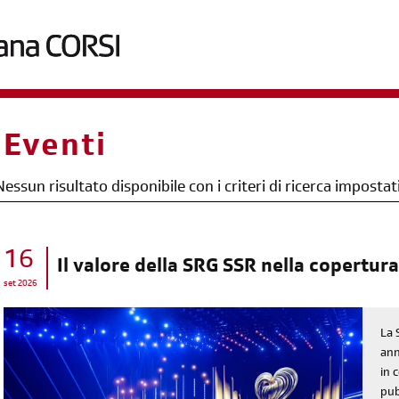
briciole
Eventi
di
pane
Nessun risultato disponibile con i criteri di ricerca impostat
16
Il valore della SRG SSR nella copertura
set 2026
La 
ann
in 
pub