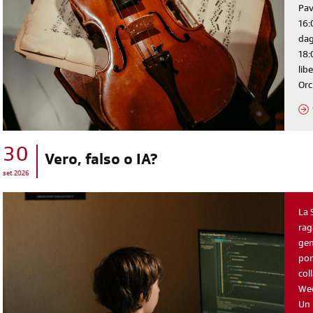
Pav
16:
dag
18:
lib
Orc
30
diventa socia/o
Vero, falso o IA?
set 2026
iscriviti subito
La 
rag
gen
pom
col
Wee
Un 