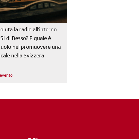
oluta la radio all'interno
RSI di Besso? E quale è
o ruolo nel promuovere una
cale nella Svizzera
l'evento
m